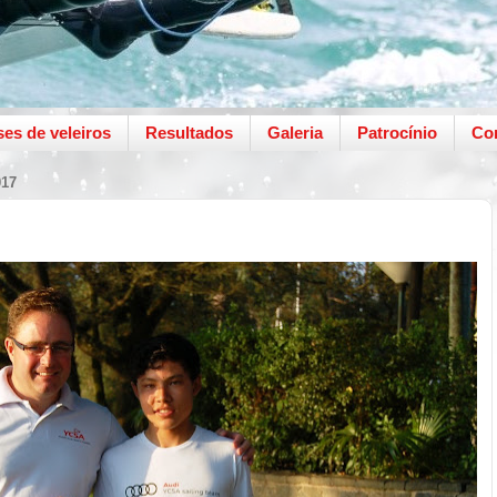
ses de veleiros
Resultados
Galeria
Patrocínio
Co
17