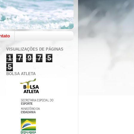
ntato
VISUALIZAÇÕES DE PÁGINAS
1
7
9
7
5
5
BOLSA ATLETA