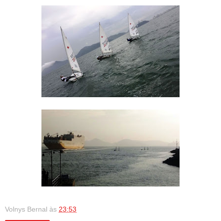
Volnys Bernal
às
23:53