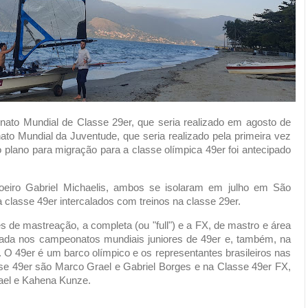
to Mundial de Classe 29er, que seria realizado em agosto de
ato Mundial da Juventude, que seria realizado pela primeira vez
 plano para migração para a classe olímpica 49er foi antecipado
eiro Gabriel Michaelis, ambos se isolaram em julho em São
na classe 49er intercalados com treinos na classe 29er.
s de mastreação, a completa (ou "full") e a FX, de mastro e área
izada nos campeonatos mundiais juniores de 49er e, também, na
. O 49er é um barco olímpico e os representantes brasileiros nas
se 49er são Marco Grael e Gabriel Borges e na Classe 49er FX,
ael e Kahena Kunze.