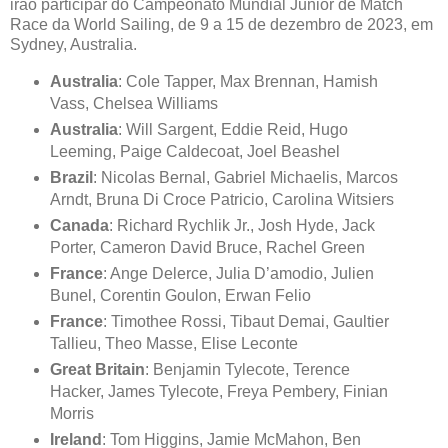
irão participar do Campeonato Mundial Junior de Match
Race da World Sailing, de 9 a 15 de dezembro de 2023, em
Sydney, Australia.
Australia
: Cole Tapper, Max Brennan, Hamish
Vass, Chelsea Williams
Australia
: Will Sargent, Eddie Reid, Hugo
Leeming, Paige Caldecoat, Joel Beashel
Brazil
: Nicolas Bernal, Gabriel Michaelis, Marcos
Arndt, Bruna Di Croce Patricio, Carolina Witsiers
Canada
: Richard Rychlik Jr., Josh Hyde, Jack
Porter, Cameron David Bruce, Rachel Green
France
: Ange Delerce, Julia D’amodio, Julien
Bunel, Corentin Goulon, Erwan Felio
France
: Timothee Rossi, Tibaut Demai, Gaultier
Tallieu, Theo Masse, Elise Leconte
Great Britain
: Benjamin Tylecote, Terence
Hacker, James Tylecote, Freya Pembery, Finian
Morris
Ireland
: Tom Higgins, Jamie McMahon, Ben