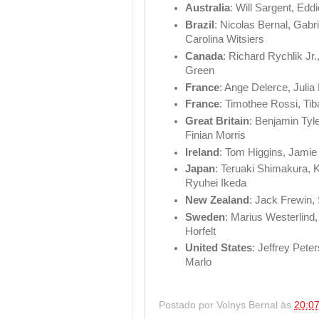
Australia
: Will Sargent, Ed
Brazil
: Nicolas Bernal, Gabr
Carolina Witsiers
Canada
: Richard Rychlik J
Green
France
: Ange Delerce, Julia
France
: Timothee Rossi, Tib
Great Britain
: Benjamin Tyl
Finian Morris
Ireland
: Tom Higgins, Jami
Japan
: Teruaki Shimakura, 
Ryuhei Ikeda
New Zealand
: Jack Frewin, 
Sweden
: Marius Westerlind
Horfelt
United States
: Jeffrey Pete
Marlo
Postado por
Volnys Bernal
às
20:0