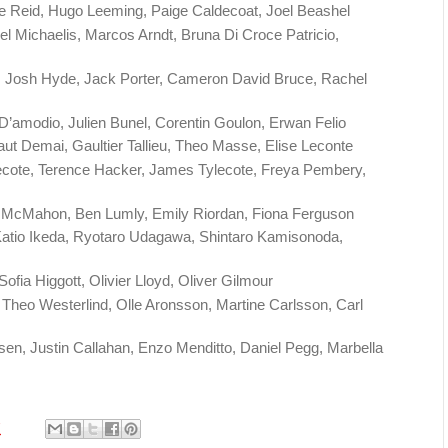
die Reid, Hugo Leeming, Paige Caldecoat, Joel Beashel
iel Michaelis, Marcos Arndt, Bruna Di Croce Patricio,
r., Josh Hyde, Jack Porter, Cameron David Bruce, Rachel
 D’amodio, Julien Bunel, Corentin Goulon, Erwan Felio
aut Demai, Gaultier Tallieu, Theo Masse, Elise Leconte
ecote, Terence Hacker, James Tylecote, Freya Pembery,
e McMahon, Ben Lumly, Emily Riordan, Fiona Ferguson
Katio Ikeda, Ryotaro Udagawa, Shintaro Kamisonoda,
Sofia Higgott, Olivier Lloyd, Oliver Gilmour
, Theo Westerlind, Olle Aronsson, Martine Carlsson, Carl
rsen, Justin Callahan, Enzo Menditto, Daniel Pegg, Marbella
7