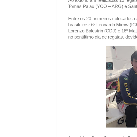
Ao todo foram realizadas 10 rega
Tomas Palau (YCO – ARG) e San
Entre os 20 primeiros colocados n
brasileiros: 6º Leonardo Mirow (IC
Lorenzo Balestrin (CDJ) e 16º Mat
no penúltimo dia de regatas, devid