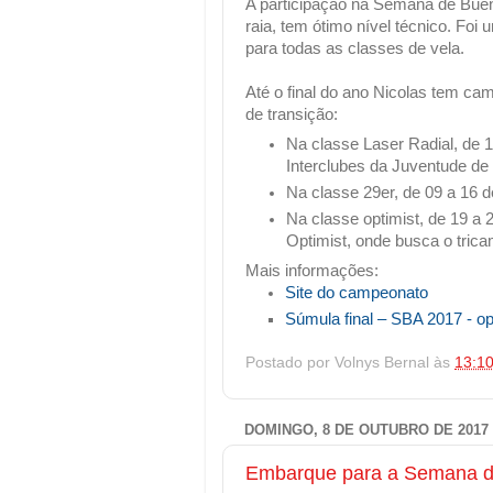
A participação na Semana de Buen
raia, tem ótimo nível técnico. Foi 
para todas as classes de vela.
Até o final do ano Nicolas tem ca
de transição:
Na classe Laser Radial, de 
Interclubes da Juventude de
Na classe 29er, de 09 a 16 d
Na classe optimist, de 19 a
Optimist, onde busca o tric
Mais informações:
Site do campeonato
Súmula final – SBA 2017 - op
Postado por
Volnys Bernal
às
13:1
DOMINGO, 8 DE OUTUBRO DE 2017
Embarque para a Semana d