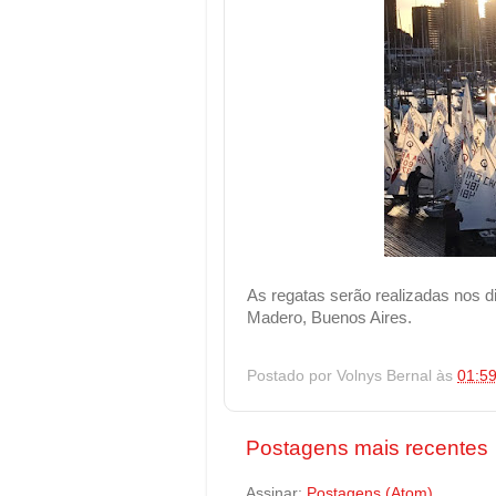
As regatas serão realizadas nos di
Madero, Buenos Aires.
Postado por
Volnys Bernal
às
01:5
Postagens mais recentes
Assinar:
Postagens (Atom)