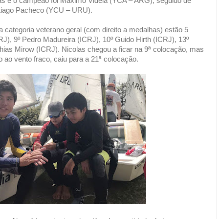
tas e o campeão foi Maximo Videla (YCA – ARG), seguido de
tiago Pacheco (YCU – URU).
a categoria veterano geral (com direito a medalhas) estão 5
RJ), 9º Pedro Madureira (ICRJ), 10º Guido Hirth (ICRJ), 13º
hias Mirow (ICRJ). Nicolas chegou a ficar na 9ª colocação, mas
o ao vento fraco, caiu para a 21ª colocação.