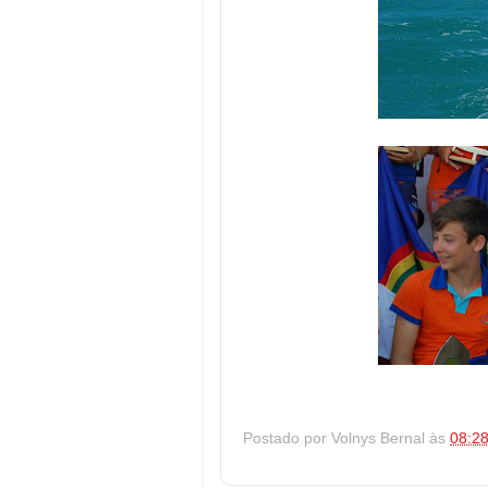
Postado por
Volnys Bernal
às
08:2