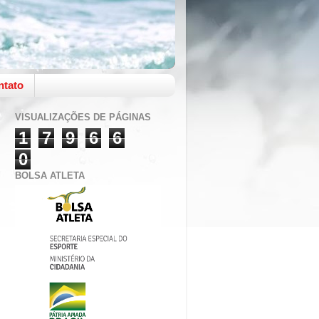
ntato
VISUALIZAÇÕES DE PÁGINAS
1
7
9
6
6
0
BOLSA ATLETA