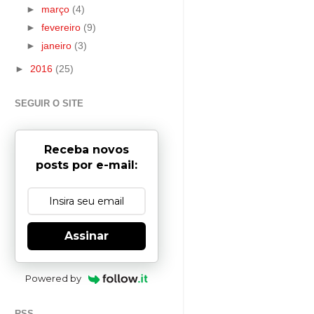
►
março
(4)
►
fevereiro
(9)
►
janeiro
(3)
►
2016
(25)
SEGUIR O SITE
Receba novos
posts por e-mail:
Assinar
Powered by
RSS