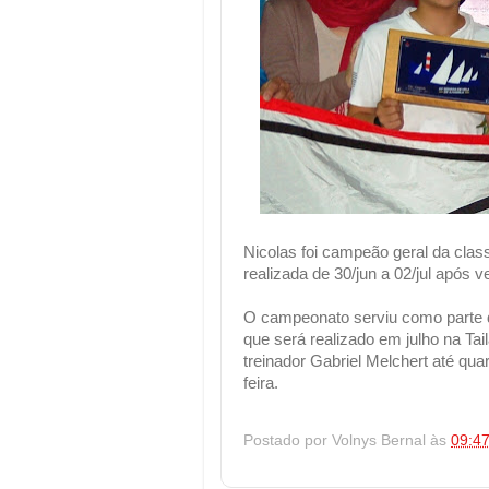
Nicolas foi campeão geral da clas
realizada de 30/jun a 02/jul após v
O campeonato serviu como parte d
que será realizado em julho na Ta
treinador Gabriel Melchert até qua
feira.
Postado por
Volnys Bernal
às
09:4