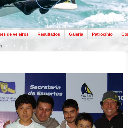
ses de veleiros
Resultados
Galeria
Patrocínio
Co
17