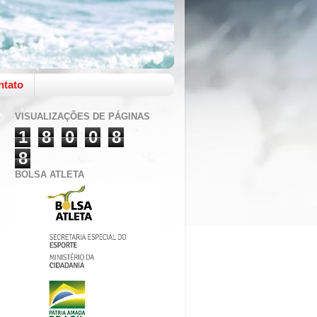
ntato
VISUALIZAÇÕES DE PÁGINAS
1
8
0
0
8
8
BOLSA ATLETA