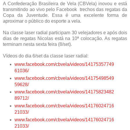
A Confederação Brasileira de Vela (CBVela) inovou e está
transmitindo ao vivo pelo Facebook trechos das regatas da
Copa da Juventude. Essa é uma excelente forma de
aproximar o público do esporte a vela.
Na classe laser radial participam 30 velejadores e após dois
dias de regatas Nicolas está na 10ª colocação. As regatas
terminam nesta sexta feira (8/set).
Vídeos do dia 6/set da classe laser radial:
www.facebook.com/cbvela/videos/14175357749
61036/
www.facebook.com/cbvela/videos/14175498549
59628/
www.facebook.com/cbvela/videos/14175823482
89712/
www.facebook.com/cbvela/videos/14176024716
21033/
www.facebook.com/cbvela/videos/14176024716
21033/