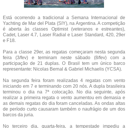
Está ocorrendo a tradicional a Semana Internacional de
Yachting de Mar del Plata (SIY), na Argentina. A competição
é aberta às classes Optimist (veteranos e estreantes),
Cadet, Laser 4.7, Laser Radial e Laser Standard, 420, 29er
e F18.
Para a classe 29er, as regatas começaram nesta segunda
feira (3/fev) e terminam neste sábado (8/fev) com a
participação de 21 duplas. O Brasil tem um único barco
representante: Nicolas Bernal & Gabriel Michaelis (YCSA).
Na segunda feira foram realizadas 4 regatas com vento
iniciando em 7 e terminando com 20 nós. A dupla brasileira
terminou o dia na 7ª colocação. No dia seguinte, após
realizar a primeira regata o vento aumentou em demasia e
as demais regatas do dia foram canceladas. As ondas altas
de período curto causaram também o naufrágio de um dos
barcos da juria.
No terceiro dia, quarta-feira, a tempestade impediu a