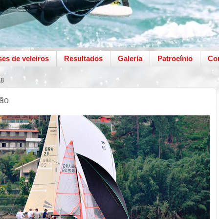
ses de veleiros
Resultados
Galeria
Patrocínio
Co
18
são