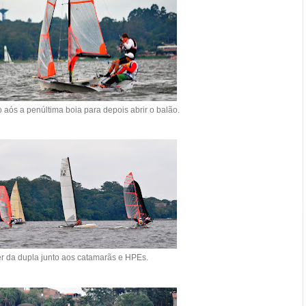
 aós a penúltima boia para depois abrir o balão.
r da dupla junto aos catamarãs e HPEs.