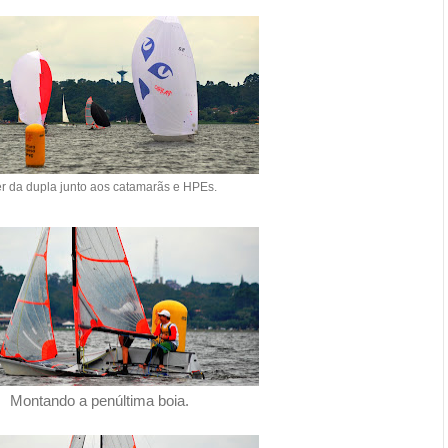
r da dupla junto aos catamarãs e HPEs.
Montando a penúltima boia.