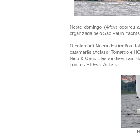
Neste domingo (4/fev) ocorreu a
organizada pelo São Paulo Yacht 
O catamarã Nacra dos irmãos João
catamarãs (Aclass, Tornardo e HC1
Nico & Gagi. Eles se divertiram d
com os HPEs e Aclass.
N