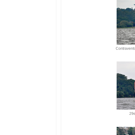
Contravento
29e