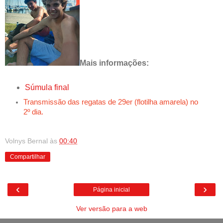
Mais informações:
Súmula final
Transmissão das regatas de 29er (flotilha amarela) no
2º dia.
Volnys Bernal
às
00:40
Compartilhar
‹
›
Página inicial
Ver versão para a web