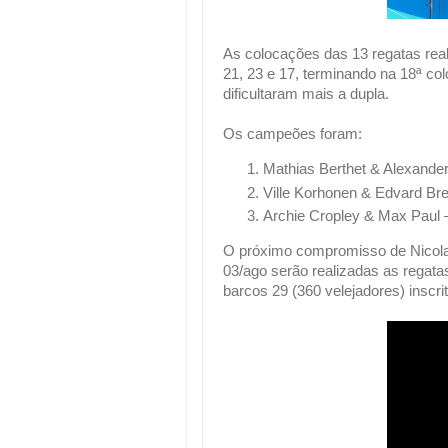
As colocações das 13 regatas reali
21, 23 e 17, terminando na 18ª c
dificultaram mais a dupla.
Os campeões foram:
Mathias Berthet & Alexand
Ville Korhonen & Edvard Br
Archie Cropley & Max Paul
O próximo compromisso de Nicolas
03/ago serão realizadas as regat
barcos 29 (360 velejadores) inscr