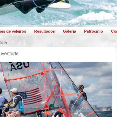
ses de veleiros
Resultados
Galeria
Patrocínio
Co
2019
Juventude