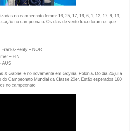
zadas no campeonato foram: 16, 25, 17, 16, 6, 1, 12, 17, 9, 13,
olocação no campeonato. Os dias de vento fraco foram os que
er Franks-Penty – NOR
emer – FIN
 – AUS
 & Gabriel é no novamente em Gdynia, Polônia. Do dia 29/jul a
as do Campeonato Mundial da Classe 29er. Estão esperados 180
itos no campeonato.