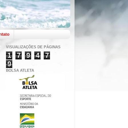
ntato
VISUALIZAÇÕES DE PÁGINAS
1
7
9
4
7
9
BOLSA ATLETA