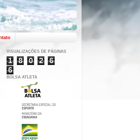
ntato
VISUALIZAÇÕES DE PÁGINAS
1
8
0
2
6
6
BOLSA ATLETA