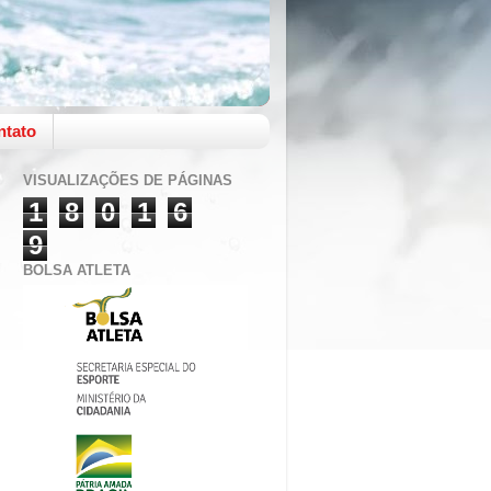
ntato
VISUALIZAÇÕES DE PÁGINAS
1
8
0
1
6
9
BOLSA ATLETA