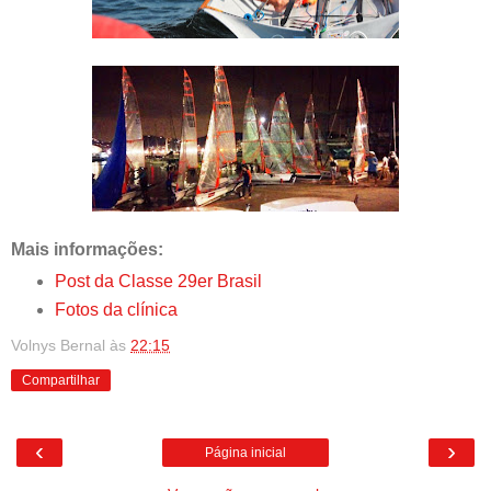
Mais informações:
Post da Classe 29er Brasil
Fotos da clínica
Volnys Bernal
às
22:15
Compartilhar
‹
›
Página inicial